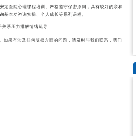
安定医院心理课程培训、严格遵守保密原则，具有较好的亲和
询基本功咨询实操、个人成长等系列课程。
子关系压力排解情绪疏导
。如果有涉及任何版权方面的问题，请及时与我们联系，我们
范春云：太原安定医院病
区主任
范春云 太原安定医院病区
主任 主治医师 ...
[详情]