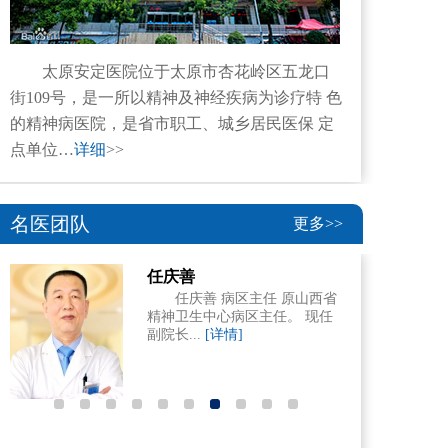
太原安定医院位于太原市杏花岭区五龙口
街109号，是一所以精神及神经疾病为诊疗特 色
的精神病医院，是省市职工、城乡居民医保 定
点单位…
详细
>>
名医团队
更多>>
任庆善
张永康 太
任庆善 病区主任 原山西省
专家
精神卫生中心病区主任。 现任
张永康
副院长...
[详情]
师，省优专
第六批全国老.