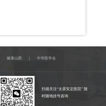
｜
健康山西
｜
中华医学会
扫描关注“太原安定医院” 随
时随地挂号咨询