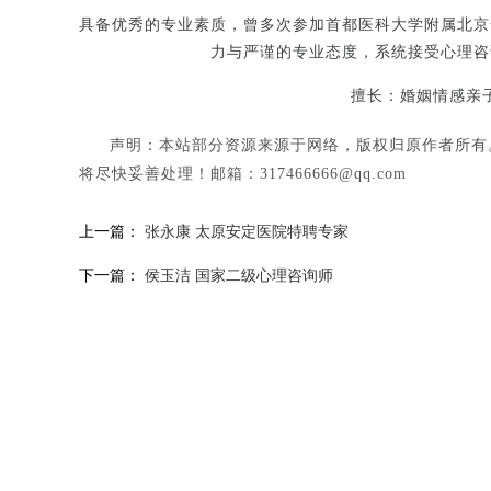
具备优秀的专业素质，曾多次参加首都医科大学附属北京
力与严谨的专业态度，系统接受心理咨
擅长：婚姻情感亲
声明：本站部分资源来源于网络，版权归原作者所有
将尽快妥善处理！邮箱：317466666@qq.com
上一篇：
张永康 太原安定医院特聘专家
下一篇：
侯玉洁 国家二级心理咨询师
国家二级心理咨询
王娟：心理咨询师
王娟心里咨询师具备优秀
的专业素质，曾多次参加首都
洁教育学硕士国家二
医科大学附属...
[详情]
询师长期从事心理、
...
[详情]